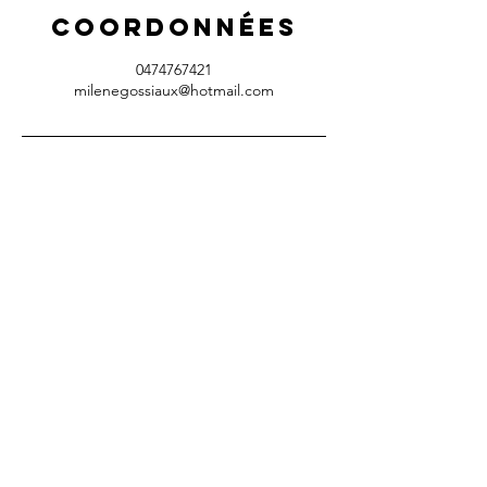
Coordonnées
0474767421
milenegossiaux@hotmail.com
Contact
Centre les Digues à Ittre
: Rue des Digues,
18
Les heures de Consultations :
Le mardi entre 8h30 et 12H30
Le mercredi entre 8h30 et 12h30
Le jeudi entre 8h30 et 14h30
Le vendredi entre 8h30 et 13h30