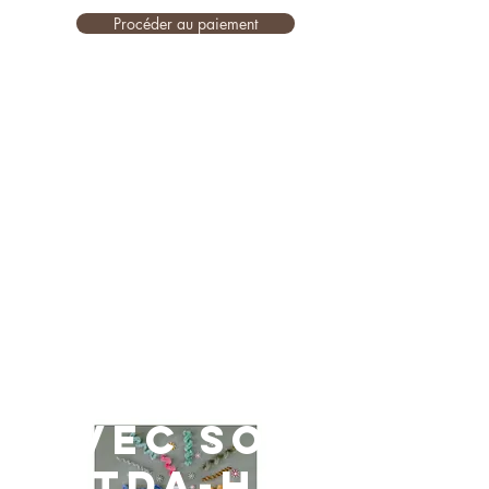
Procéder au paiement
Vivre
avec son
TDA-H