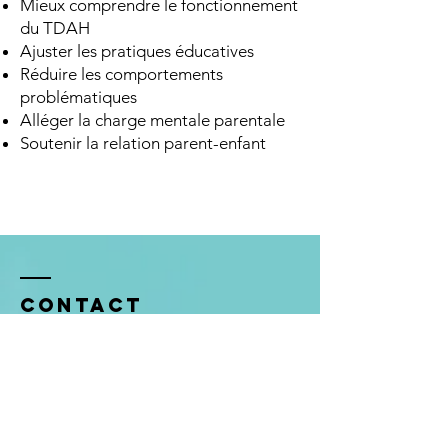
Mieux comprendre le fonctionnement
du TDAH
Ajuster les pratiques éducatives
Réduire les comportements
problématiques
Alléger la charge mentale parentale
Soutenir la relation parent-enfant
Contact
Centre les Digues à Ittre
: Rue des Digues,
18
Les heures de Consultations :
Le mardi entre 8h30 et 12H30