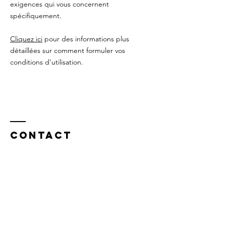
exigences qui vous concernent
spécifiquement.
Cliquez ici
pour des informations plus
détaillées sur comment formuler vos
conditions d’utilisation.
Contact
Centre les Digues à Ittre
: Rue des Digues,
18
Les heures de Consultations :
Le mardi entre 8h30 et 12H30
Le mercredi entre 8h30 et 12h30
Le jeudi entre 8h30 et 14h30