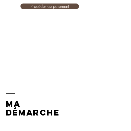
Procéder au paiement
Ma
démarche