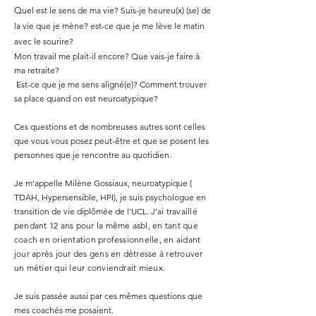
Q
uel est le sens de ma vie? Suis-je heureu(x) (se) de
la vie que je mène? est-ce que je me lève le matin
avec le sourire?
Mon travail me plait-il encore? Que vais-je faire à
ma retraite?
Est-ce que je me sens aligné(e)? Comment trouver
sa place quand on est neuroatypique?
Ces questions et de nombreuses autres sont celles
que vous vous posez peut-être et que se posent les
personnes que je rencontre au quotidien.
Je m'appelle Milène Gossiaux, neuroatypique (
TDAH, Hypersensible, HPI), je suis psychologue en
transition de vie diplômée de l'UCL. J'
ai travaillé
pendant 12 ans pour la même asbl, en tant que
coach en orientation professionnelle, en aidant
jour après jour des gens en détresse à retrouver
un métier qui leur conviendrait mieux.
Je suis passée aussi par ces mêmes questions que
mes coachés me posaient.