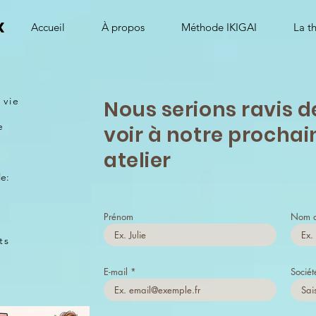
x
Accueil
À propos
Méthode IKIGAI
La t
a vie
Nous serions ravis d
e
voir à notre prochai
atelier
le:
Prénom
Nom d
ts
E-mail
Sociét