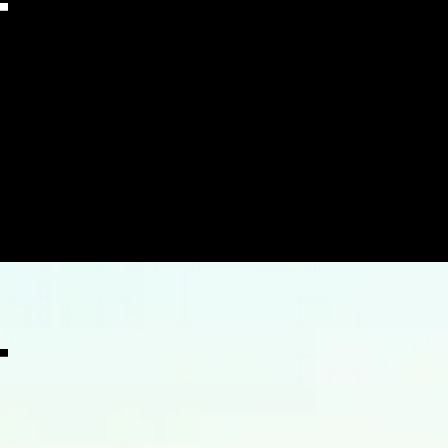
t
g
t
g