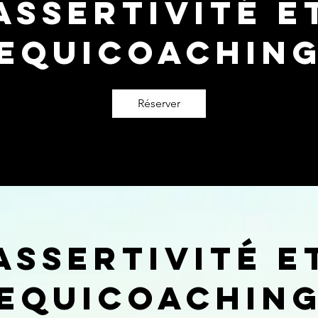
Assertivité e
equicoachin
Réserver
Assertivité e
equicoachin