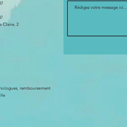
30
0
 Claire, 2
ychologues, remboursement
lle