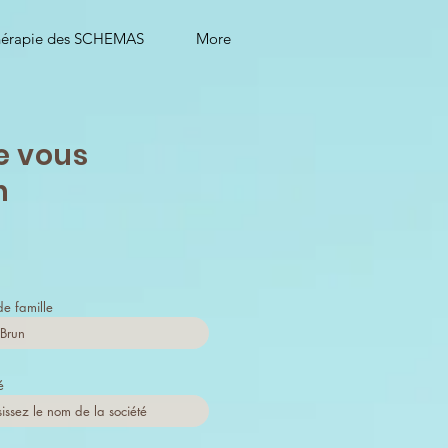
hérapie des SCHEMAS
More
e vous
n
e famille
é