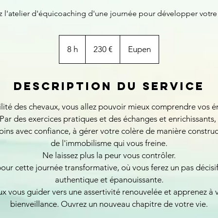
 l'atelier d'équicoaching d'une journée pour développer votre a
230
euros
8 h
8
230 €
Eupen
h
Description du service
ilité des chevaux, vous allez pouvoir mieux comprendre vos é
. Par des exercices pratiques et des échanges et enrichissants
ins avec confiance, à gérer votre colère de manière construct
de l'immobilisme qui vous freine.
Ne laissez plus la peur vous contrôler.
ur cette journée transformative, où vous ferez un pas décisif
authentique et épanouissante.
ux vous guider vers une assertivité renouvelée et apprenez à 
bienveillance. Ouvrez un nouveau chapitre de votre vie.